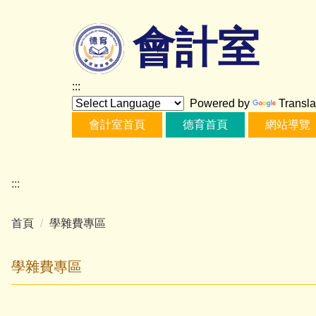
跳
到
會計室
主
要
內
:::
容
Powered by
Transla
區
會計室首頁
德育首頁
網站導覽
:::
首頁
學雜費專區
學雜費專區